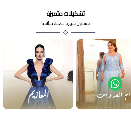
تشكيلات متميزة
فساتين سهرة تجعلك متألقة
أم العروس والعريس
المعازيم
فساتين سهرة
فساتين سهرة