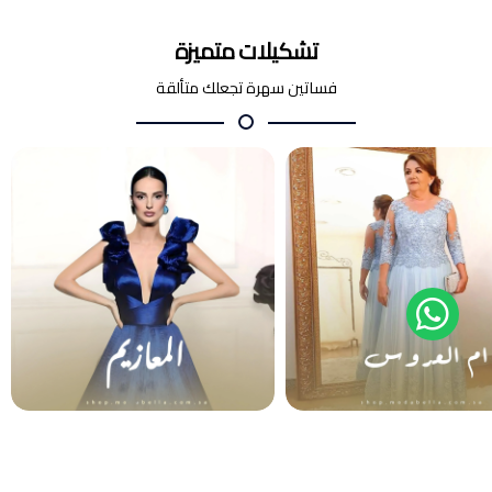
تشكيلات متميزة
فساتين سهرة تجعلك متألقة
أم العروس والعريس
المعازيم
فساتين سهرة
فساتين سهرة