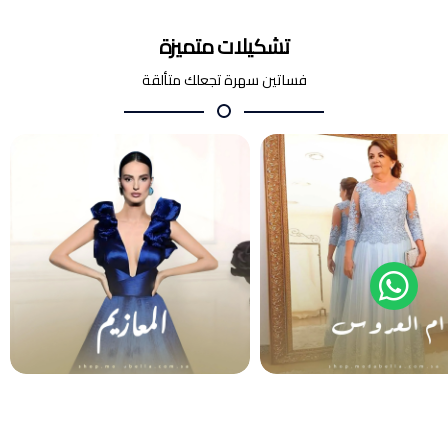
تشكيلات متميزة
فساتين سهرة تجعلك متألقة
أم العروس والعريس
المعازيم
فساتين سهرة
فساتين سهرة