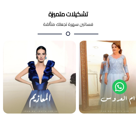
تشكيلات متميزة
فساتين سهرة تجعلك متألقة
أم العروس والعريس
المعازيم
فساتين سهرة
فساتين سهرة