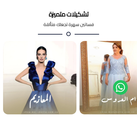
تشكيلات متميزة
فساتين سهرة تجعلك متألقة
أم العروس والعريس
المعازيم
فساتين سهرة
فساتين سهرة