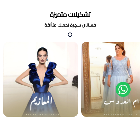
تشكيلات متميزة
فساتين سهرة تجعلك متألقة
أم العروس والعريس
المعازيم
فساتين سهرة
فساتين سهرة