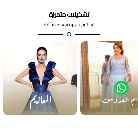
تشكيلات متميزة
فساتين سهرة تجعلك متألقة
أم العروس والعريس
المعازيم
فساتين سهرة
فساتين سهرة