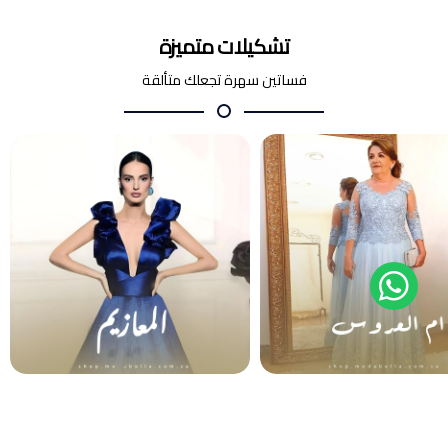
تشكيلات متميزة
فساتين سهرة تجعلك متألقة
أم العروس والعريس
المعازيم
فساتين سهرة
فساتين سهرة