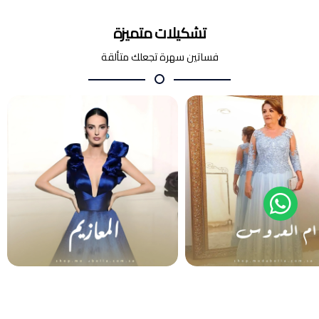
تشكيلات متميزة
فساتين سهرة تجعلك متألقة
أم العروس والعريس
المعازيم
فساتين سهرة
فساتين سهرة